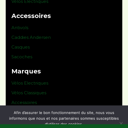
Vélos Electriques
Accessoires
Antivols
Caddies Andersen
Casques
Sacoches
Marques
Vélos Electriques
Vélos Classiques
Accessoires
Afin d’assurer le bon fonctionnement du site, nous vous
© 2024 Le Derailleur -
Mentions légales
informons que nous et nos partenaires sommes susceptibles
d’utiliser des cookies.
Conditions générales de vente