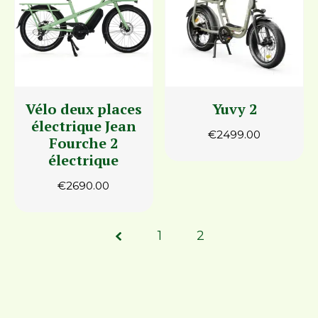
Vélo deux places
Yuvy 2
électrique Jean
€
2499.00
Fourche 2
électrique
€
2690.00
Page
1
2
2 of
2