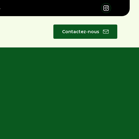
é
Skip
Contactez-nous
to
content