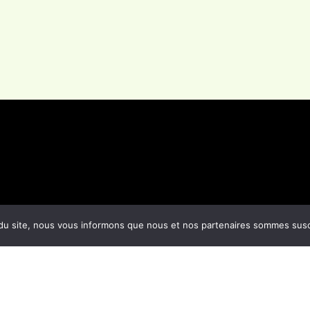
1 of 8
du site, nous vous informons que nous et nos partenaires sommes suscep
Vélos
Accessoire