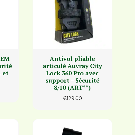
REM
Antivol pliable
rité
articulé Auvray City
 et
Lock 360 Pro avec
support – Sécurité
8/10 (ART**)
€
129.00