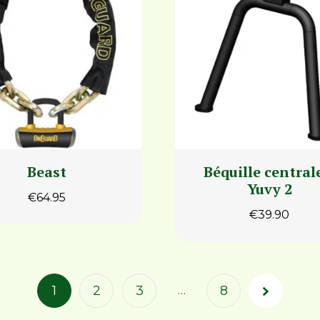
Beast
Béquille central
Yuvy 2
€
64.95
€
39.90
Page
…
1
2
3
8