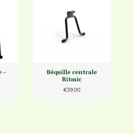
e –
Béquille centrale
Ritmic
€
39.00