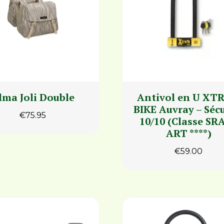
lma Joli Double
Antivol en U XT
BIKE Auvray – Sécu
€
75.95
10/10 (Classe SRA
ART ****)
€
59.00