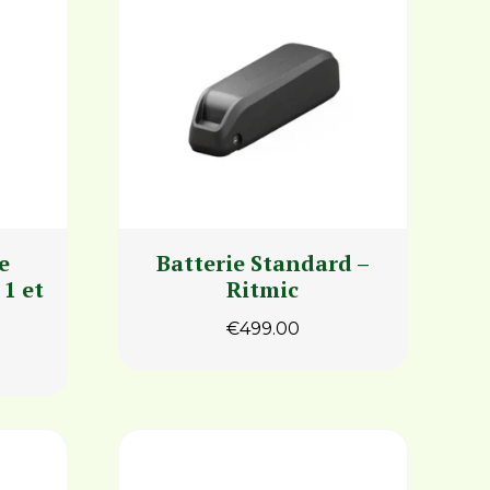
e
Batterie Standard –
1 et
Ritmic
€
499.00