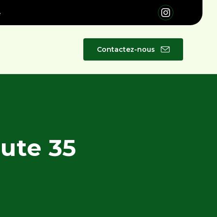
é
Skip
Contactez-nous
to
content
lute 35