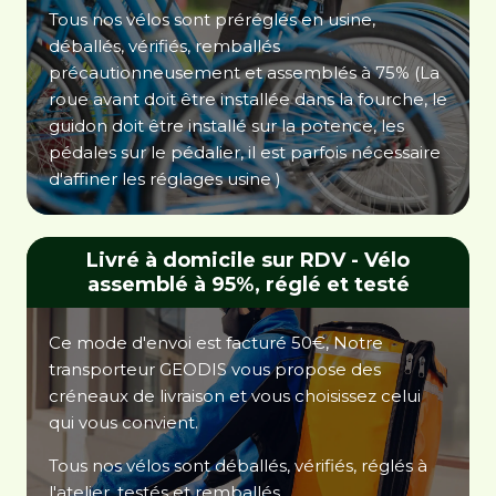
Tous nos vélos sont préréglés en usine,
déballés, vérifiés, remballés
précautionneusement et assemblés à 75% (La
roue avant doit être installée dans la fourche, le
guidon doit être installé sur la potence, les
pédales sur le pédalier, il est parfois nécessaire
d'affiner les réglages usine )
Livré à domicile sur RDV - Vélo
assemblé à 95%, réglé et testé
Ce mode d'envoi est facturé 50€, Notre
transporteur GEODIS vous propose des
créneaux de livraison et vous choisissez celui
qui vous convient.
Tous nos vélos sont déballés, vérifiés, réglés à
l'atelier, testés et remballés