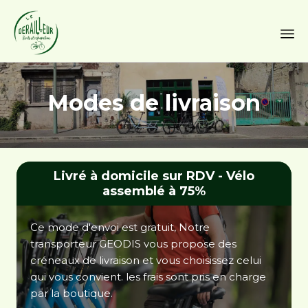
Sk
to
Modes de livraison
co
Livré à domicile sur RDV - Vélo
assemblé à 75%
Ce mode d'envoi est gratuit, Notre
transporteur GEODIS vous propose des
créneaux de livraison et vous choisissez celui
qui vous convient. les frais sont pris en charge
par la boutique.