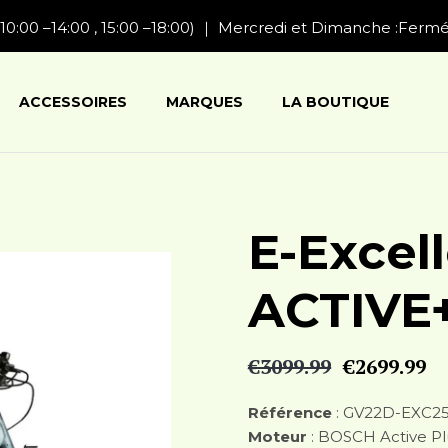
10:00 –14:00 , 15:00 –18:00) ｜ Mercredi et Dimanche :Ferm
ACCESSOIRES
MARQUES
LA BOUTIQUE
E-Excel
ACTIVE
€
3099.99
€
2699.99
Le
Le
prix
pri
Référence
: GV22D-EXC2
initial
ac
Moteur
: BOSCH Active P
était :
est