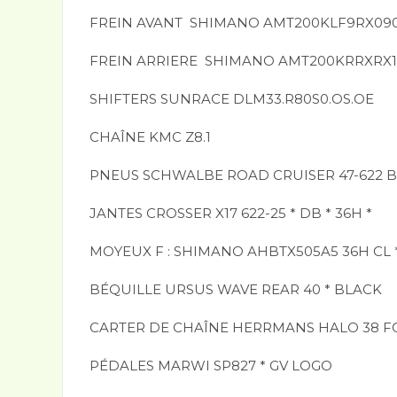
FREIN AVANT SHIMANO AMT200KLF9RX09
FREIN ARRIERE SHIMANO AMT200KRRXRX1
SHIFTERS SUNRACE DLM33.R80S0.OS.OE
CHAÎNE KMC Z8.1
PNEUS SCHWALBE ROAD CRUISER 47-622 BL
JANTES CROSSER X17 622-25 * DB * 36H *
MOYEUX F : SHIMANO AHBTX505A5 36H CL 
BÉQUILLE URSUS WAVE REAR 40 * BLACK
CARTER DE CHAÎNE HERRMANS HALO 38 FO
PÉDALES MARWI SP827 * GV LOGO