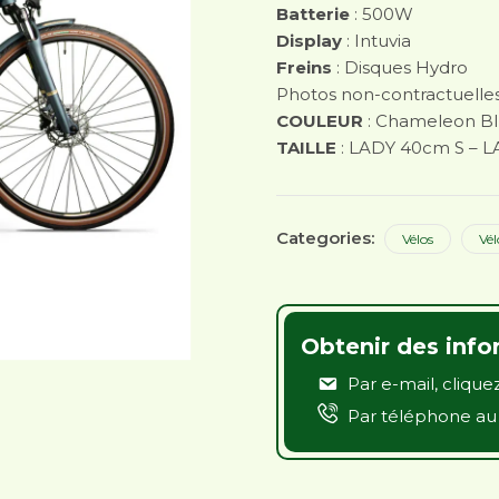
Batterie
: 500W
€3099.99.
€2
Display
: Intuvia
Freins
: Disques Hydro
Photos non-contractuelle
COULEUR
: Chameleon B
TAILLE
: LADY 40cm S – 
Categories:
Vélos
Vél
Obtenir des info
Par e-mail,
cliquez
Par téléphone a