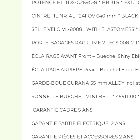
POTENCE HL TDS-C269C-8 * BB 31.8 * EXT.11
CINTRE HL NR-AL-124FOV 640 mm * BLACK
SELLE VELO VL-8088L WITH ELASTOMERS * 
PORTE-BAGAGES RACKTIME 2 LEGS 00812-D 
ÉCLAIRAGE AVANT Front – Buechel Shiny Ebike
ÉCLAIRAGE ARRIÈRE Rear – Buechel Edge Ebik
GARDE-BOUE CURANA 55 mm ALLOY incl. stay
SONNETTE BUECHEL MINI BELL * 45511100 
​ ​GARANTIE CADRE 5 ANS
GARANTIE PARTIE ELECTRIQUE 2 ANS
GARANTIE PIÈCES ET ACCESSOIRES 2 ANS