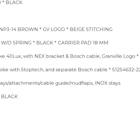
0 * BLACK
NP3-14 BROWN * GV LOGO * BEIGE STITCHING
W/O SPRING * BLACK * CARRIER PAD 18 MM
 40Lux, with NEX bracket & Bosch cable, Granville Logo *
e with Stoptech, and separate Bosch cable * 51254632-2
s/attachments/cable guide/mudflaps, INOX stays
* BLACK