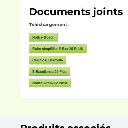
Documents joints
Téléchargement :
Notice Bosch
Fiche simplifiée E-Exc 25 PLUS
Certificat Granville
E-Excellence 25 Plus
Notice Granville 2024