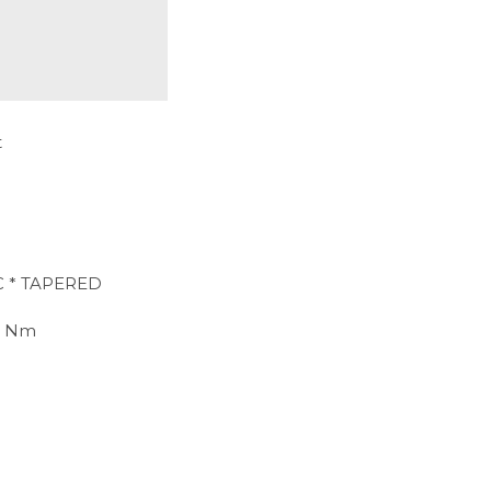
t
* TAPERED ​
0 Nm