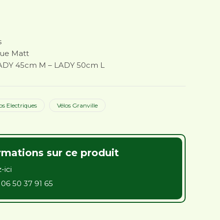
699.99.
s
lue Matt
LADY 45cm M – LADY 50cm L
os Electriques
Vélos Granville
rmations sur ce produit
-ici
u
06 50 37 91 65