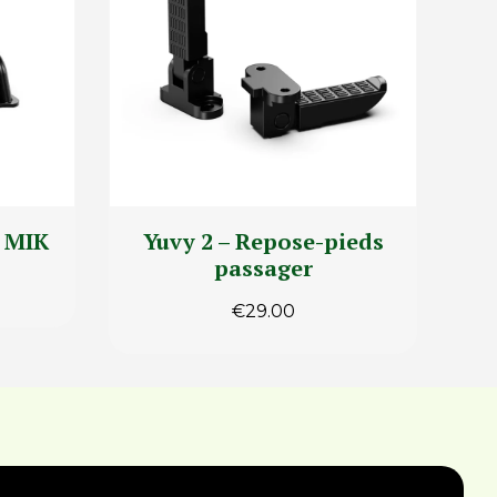
e MIK
Yuvy 2 – Repose-pieds
passager
€
29.00