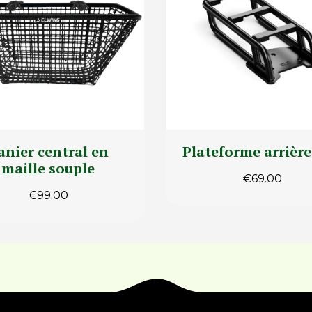
anier central en
Plateforme arrièr
maille souple
€
69.00
€
99.00