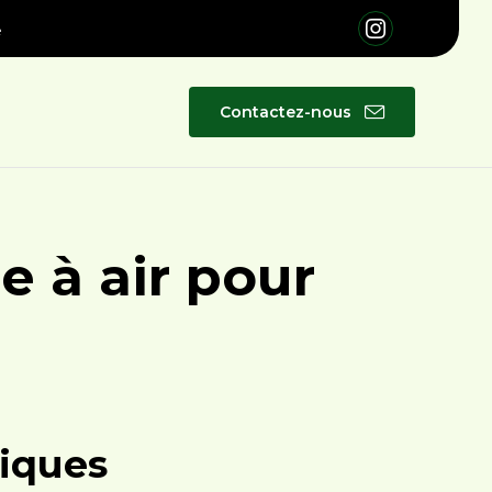
é
Skip
Contactez-nous
to
content
 à air pour
tiques