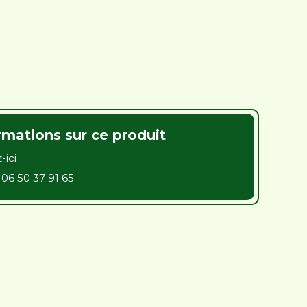
rmations sur ce produit
-ici
u
06 50 37 91 65