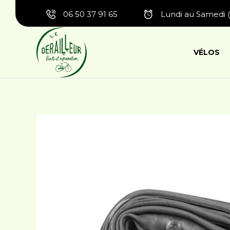
06 50 37 91 65
Lundi au Samedi (
VÉLOS