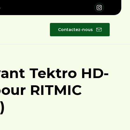
é
Skip
Contactez-nous
to
content
vant Tektro HD-
our RITMIC
)