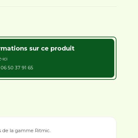
rmations sur ce produit
-ici
u
06 50 37 91 65
s de la gamme Ritmic.