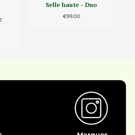
Selle haute – Duo
€
99.00
c
s
Marques