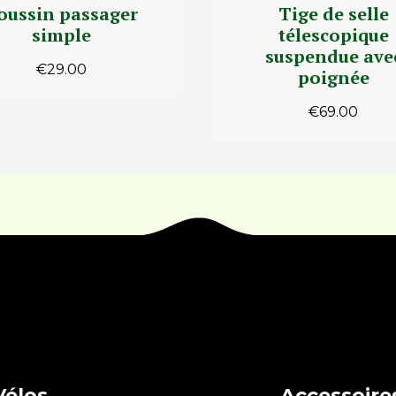
oussin passager
Tige de selle
simple
télescopique
suspendue ave
€
29.00
poignée
€
69.00
Vélos
Accessoire