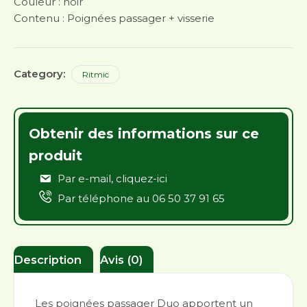
Couleur : noir
Contenu : Poignées passager + visserie
Category:
Ritmic
Obtenir des informations sur ce
produit
Par e-mail,
cliquez-ici
Par téléphone au
06 50 37 91 65
Description
Avis (0)
Les poignées passager Duo apportent un