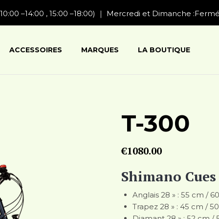
10:00 –14:00 , 15:00 –18:00) ｜ Mercredi et Dimanche :Ferm
ACCESSOIRES
MARQUES
LA BOUTIQUE
T-300
€
1080.00
Shimano Cues 
Anglais 28 » : 55 cm / 
Trapez 28 » : 45 cm / 5
Diamant 28 » : 52 cm /