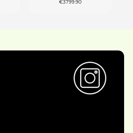
€
3799.90