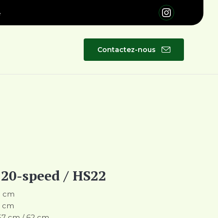
é
Skip
Contactez-nous
to
content
20-speed / HS22
60 cm
0 cm
 57 cm / 62 cm