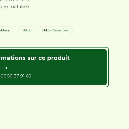
bène métallisé
ekking
Vélos
Vélos Classiques
rmations sur ce produit
-ici
u
06 50 37 91 65