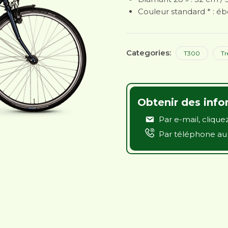
Couleur standard * : é
Categories:
T300
Tr
Obtenir des info
Par e-mail,
cliquez
Par téléphone a