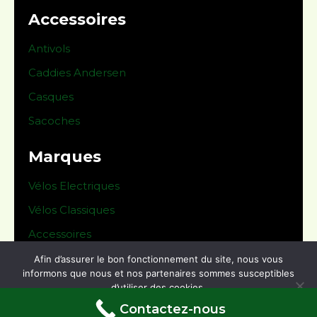
Accessoires
Antivols
Caddies Andersen
Casques
Sacoches
Marques
Vélos Electriques
Vélos Classiques
Accessoires
Afin d’assurer le bon fonctionnement du site, nous vous
© 2024 Le Derailleur -
Mentions légales
informons que nous et nos partenaires sommes susceptibles
d’utiliser des cookies.
Conditions générales de vente
Contactez-nous
Ok