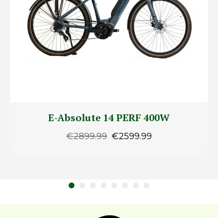
E-Absolute 14 PERF 400W
€
2899.99
€
2599.99
Le
Le
prix
prix
initial
actuel
était :
est :
€2899.99.
€2599.99.