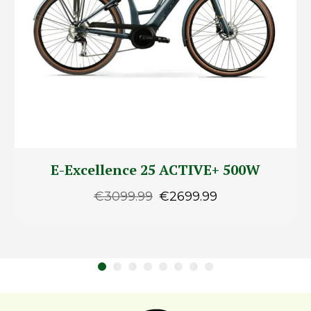
E-Excellence 25 ACTIVE+ 500W
€
3099.99
€
2699.99
Le
Le
prix
prix
initial
actuel
était :
est :
€3099.99.
€2699.99.