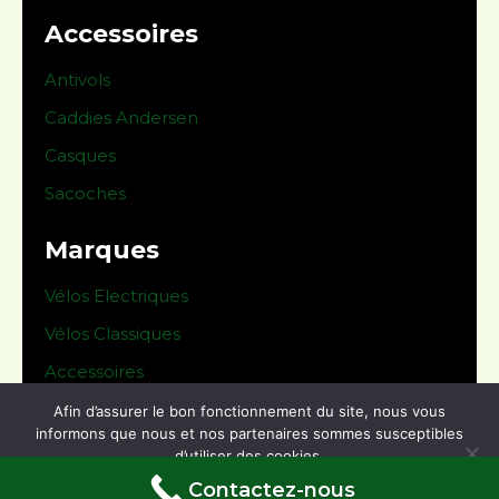
Accessoires
Antivols
Caddies Andersen
Casques
Sacoches
Marques
Vélos Electriques
Vélos Classiques
Accessoires
Afin d’assurer le bon fonctionnement du site, nous vous
© 2024 Le Derailleur -
Mentions légales
informons que nous et nos partenaires sommes susceptibles
d’utiliser des cookies.
Conditions générales de vente
Contactez-nous
Ok