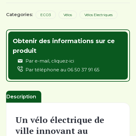
Categories:
ECO3
Vélos
Vélos Electriques
Obtenir des informations sur ce
produit
Par e-mail,
cliquez-ici
Par téléphone au
06 50 37 91 65
Description
Un vélo électrique de
ville innovant au