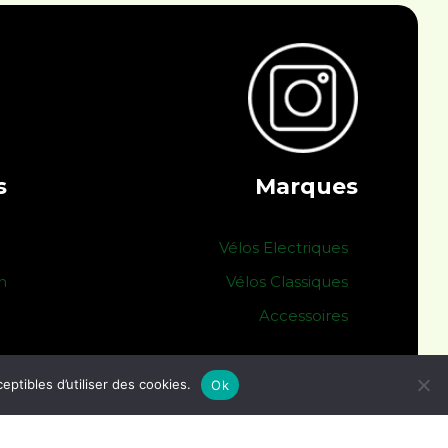
s
Marques
Vélos Electriques
n
Vélos Classiques
Accessoires
tibles d’utiliser des cookies.
Ok
Conditions générales de vente