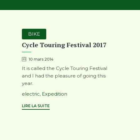
Category
BIKE
Cycle Touring Festival 2017
10 mars 2014
It is called the Cycle Touring Festival
and I had the pleasure of going this
year.
Tags
electric
,
Expedition
LIRE LA SUITE