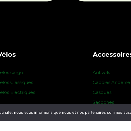
Vélos
Accessoire
élos cargo
Antivols
élos Classiques
Caddies Anderse
élos Electriques
Casques
Sacoches
du site, nous vous informons que nous et nos partenaires sommes suscep