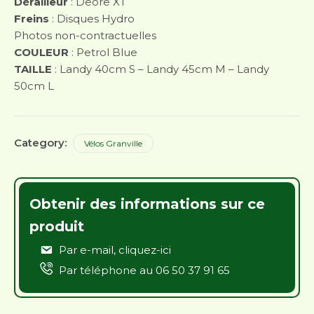
Dérailleur
: Deore XT
Freins
: Disques Hydro
Photos non-contractuelles
COULEUR
: Petrol Blue
TAILLE
: Landy 40cm S – Landy 45cm M – Landy
50cm L
Category:
Vélos Granville
Obtenir des informations sur ce
produit
Par e-mail,
cliquez-ici
Par téléphone au
06 50 37 91 65