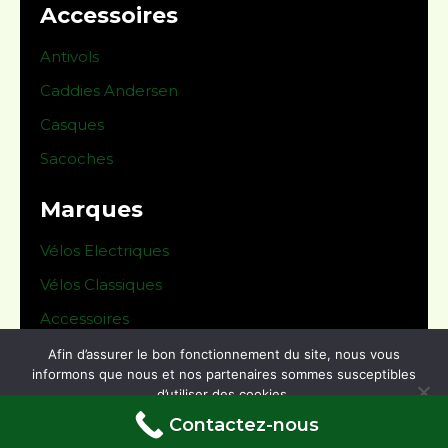
Accessoires
Antivols
Caddies Andersen
Casques
Sacoches
Marques
Vélos Electriques
Vélos Classiques
Accessoires
Afin d’assurer le bon fonctionnement du site, nous vous
© 2024 Le Derailleur -
Mentions légales
informons que nous et nos partenaires sommes susceptibles
d’utiliser des cookies.
Conditions générales de vente
Contactez-nous
Ok