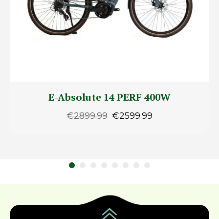
E-Absolute 14 PERF 400W
€
2899.99
€
2599.99
Le
Le
prix
prix
initial
actuel
était :
est :
€2899.99.
€2599.99.