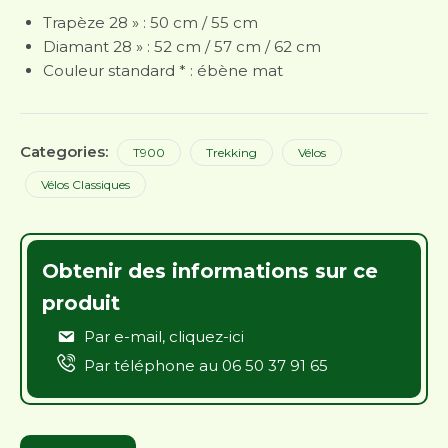
Trapèze 28 » : 50 cm / 55 cm
Diamant 28 » : 52 cm / 57 cm / 62 cm
Couleur standard * : ébène mat
Categories:
T900
Trekking
Vélos
Vélos Classiques
Obtenir des informations sur ce
produit
Par e-mail,
cliquez-ici
Par téléphone au
06 50 37 91 65