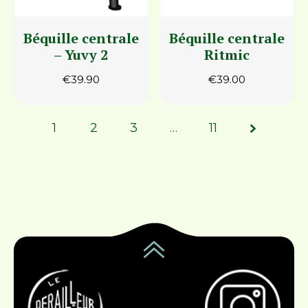
Béquille centrale
Béquille centrale
– Yuvy 2
Ritmic
€
39.90
€
39.00
1
2
3
Page
…
11
1 of 11