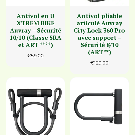
Antivol en U
Antivol pliable
XTREM BIKE
articulé Auvray
Auvray – Sécurité
City Lock 360 Pro
10/10 (Classe SRA
avec support –
et ART ****)
Sécurité 8/10
(ART**)
€
59.00
€
129.00