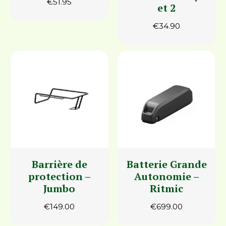
€
51.95
et 2
€
34.90
Barrière de
Batterie Grande
protection –
Autonomie –
Jumbo
Ritmic
€
149.00
€
699.00