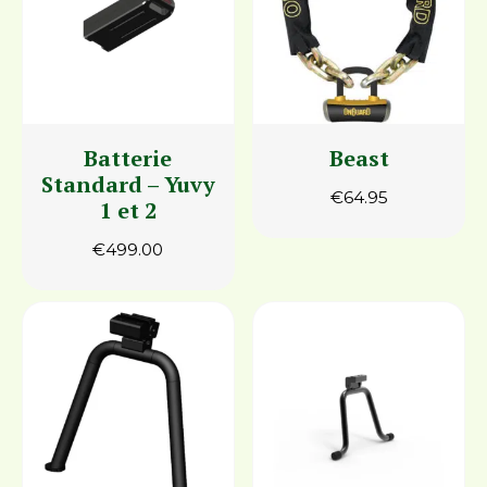
Batterie
Beast
Standard – Yuvy
€
64.95
1 et 2
€
499.00